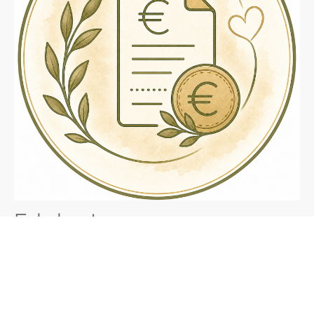
Fahrkosten
Zusätzlich zum Behandlungspreis berechne ich folgende Fahrtkosten
(einfache Strecke ab meinem Wohnort):
bis 10 km:
kostenfrei
bis 20 km:
6,50 €
bis 30 km:
10,50 €
ab 31 km:
0,50 € pro gefahrenem Kilometer